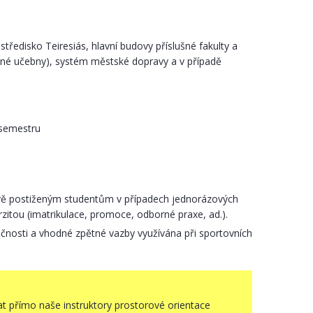
středisko Teiresiás, hlavní budovy příslušné fakulty a
vané učebny), systém městské dopravy a v případě
 semestru
vě postiženým studentům v případech jednorázových
rzitou (imatrikulace, promoce, odborné praxe, ad.).
ečnosti a vhodné zpětné vazby využívána při sportovních
 přímo naše instruktory prostorové orientace