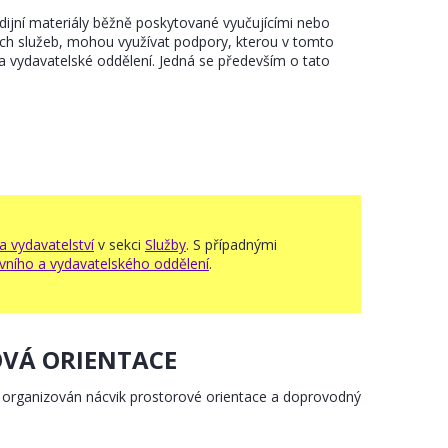
dijní materiály běžně poskytované vyučujícími nebo
ích služeb, mohou využívat podpory, kterou v tomto
 a vydavatelské oddělení. Jedná se především o tato
a vydavatelství
v sekci
Služby
. S případnými
vního a vydavatelského oddělení
.
VÁ ORIENTACE
 organizován nácvik prostorové orientace a doprovodný