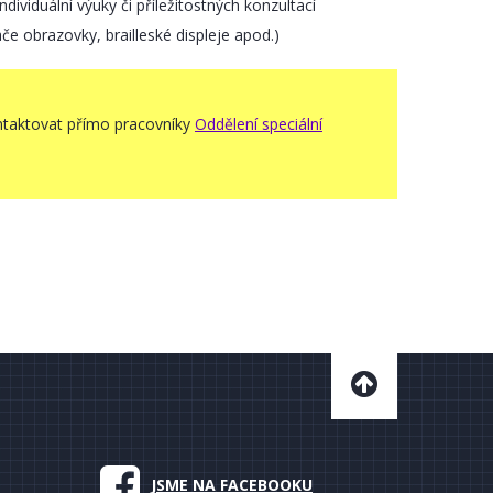
ividuální výuky či příležitostných konzultací
 obrazovky, brailleské displeje apod.)
ntaktovat přímo pracovníky
Oddělení speciální
JSME NA FACEBOOKU