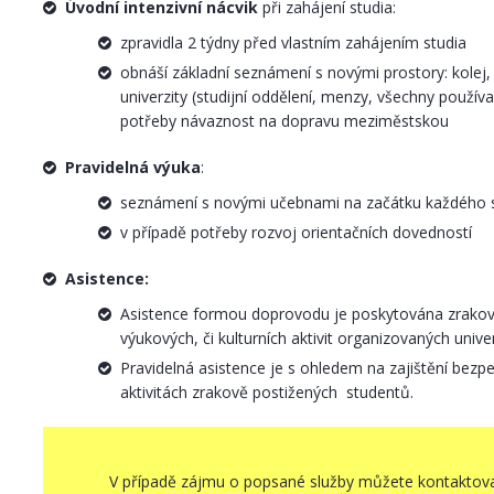
Úvodní intenzivní nácvik
při zahájení studia:
zpravidla 2 týdny před vlastním zahájením studia
obnáší základní seznámení s novými prostory: kolej, 
univerzity (studijní oddělení, menzy, všechny použí
potřeby návaznost na dopravu meziměstskou
Pravidelná výuka
:
seznámení s novými učebnami na začátku každého
v případě potřeby rozvoj orientačních dovedností
Asistence:
Asistence formou doprovodu je poskytována zrako
výukových, či kulturních aktivit organizovaných unive
Pravidelná asistence je s ohledem na zajištění bezp
aktivitách zrakově postižených studentů.
V případě zájmu o popsané služby můžete kontaktovat