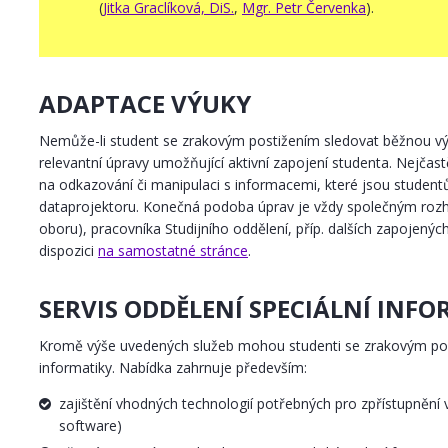
(
Jitka Graclíková, DiS.
,
Mgr. Petr Červenka
).
ADAPTACE VÝUKY
Nemůže-li student se zrakovým postižením sledovat běžnou výuk
relevantní úpravy umožňující aktivní zapojení studenta. Nejča
na odkazování či manipulaci s informacemi, které jsou student
dataprojektoru. Konečná podoba úprav je vždy společným rozh
oboru), pracovníka Studijního oddělení, příp. dalších zapojenýc
dispozici
na samostatné stránce
.
SERVIS ODDĚLENÍ SPECIÁLNÍ INF
Kromě výše uvedených služeb mohou studenti se zrakovým post
informatiky. Nabídka zahrnuje především:
zajištění vhodných technologií potřebných pro zpřístupnění v
software)