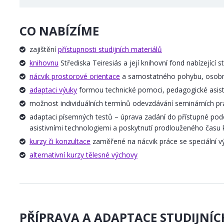
CO NABÍZÍME
zajištění
přístupnosti studijních materiálů
knihovnu
Střediska Teiresiás a její knihovní fond nabízející s
nácvik prostorové orientace
a samostatného pohybu, osobní 
adaptaci výuky
formou technické pomoci, pedagogické asisten
možnost individuálních termínů odevzdávání seminárních pr
adaptaci písemných testů – úprava zadání do přístupné podo
asistivními technologiemi a poskytnutí prodlouženého času k
kurzy či konzultace
zaměřené na nácvik práce se speciální vý
alternativní kurzy tělesné výchovy
PŘÍPRAVA A ADAPTACE STUDIJNÍ