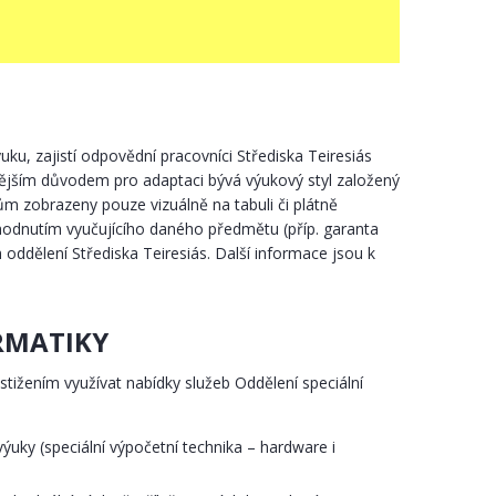
u, zajistí odpovědní pracovníci Střediska Teiresiás
stějším důvodem pro adaptaci bývá výukový styl založený
ům zobrazeny pouze vizuálně na tabuli či plátně
odnutím vyučujícího daného předmětu (příp. garanta
h oddělení Střediska Teiresiás. Další informace jsou k
ORMATIKY
ižením využívat nabídky služeb Oddělení speciální
ýuky (speciální výpočetní technika – hardware i