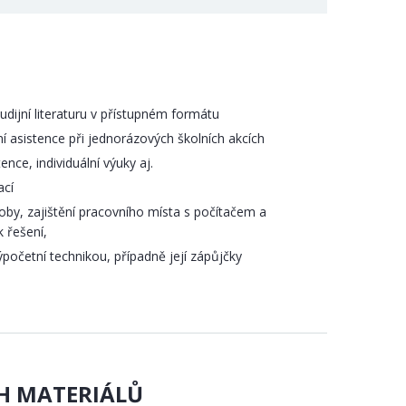
tudijní literaturu v přístupném formátu
asistence při jednorázových školních akcích
ce, individuální výuky aj.
ací
by, zajištění pracovního místa s počítačem a
 řešení,
početní technikou, případně její zápůjčky
CH MATERIÁLŮ