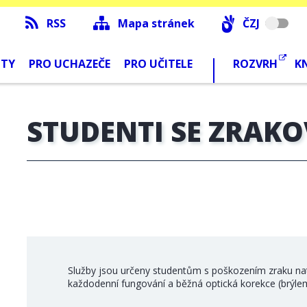
RSS
Mapa stránek
ČZJ
NTY
PRO UCHAZEČE
PRO UČITELE
ROZVRH
K
STUDENTI SE ZRAK
Služby jsou určeny studentům s poškozením zraku nato
každodenní fungování a běžná optická korekce (brýle