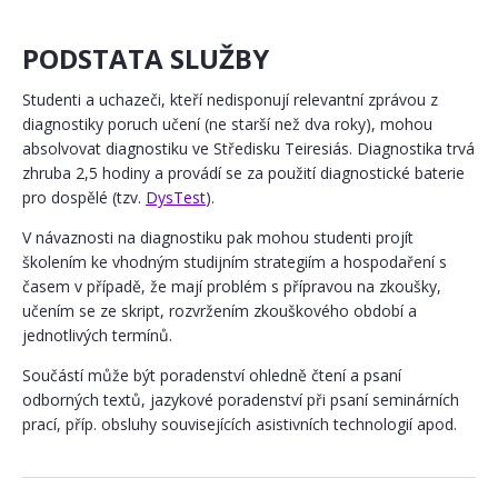
PODSTATA SLUŽBY
Studenti a uchazeči, kteří nedisponují relevantní zprávou z
diagnostiky poruch učení (ne starší než dva roky), mohou
absolvovat diagnostiku ve Středisku Teiresiás. Diagnostika trvá
zhruba 2,5 hodiny a provádí se za použití diagnostické baterie
pro dospělé (tzv.
DysTest
).
V návaznosti na diagnostiku pak mohou studenti projít
školením ke vhodným studijním strategiím a hospodaření s
časem v případě, že mají problém s přípravou na zkoušky,
učením se ze skript, rozvržením zkouškového období a
jednotlivých termínů.
Součástí může být poradenství ohledně čtení a psaní
odborných textů, jazykové poradenství při psaní seminárních
prací, příp. obsluhy souvisejících asistivních technologií apod.