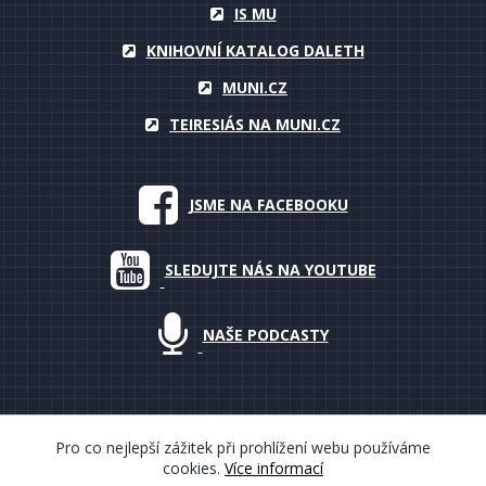
IS MU
KNIHOVNÍ KATALOG DALETH
MUNI.CZ
TEIRESIÁS NA MUNI.CZ
JSME NA FACEBOOKU
SLEDUJTE NÁS NA YOUTUBE
NAŠE PODCASTY
Pro co nejlepší zážitek při prohlížení webu používáme
cookies.
Více informací
© 2000–2018 Masarykova univerzita, Teiresiás, všechna práva