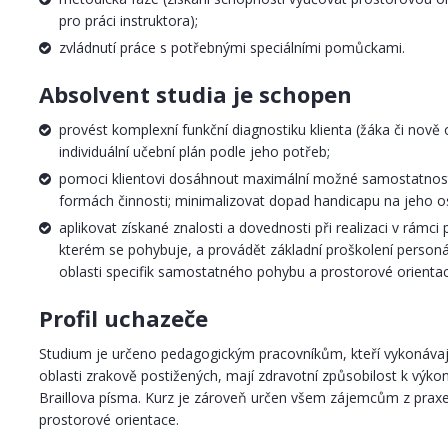
pro práci instruktora);
zvládnutí práce s potřebnými speciálními pomůckami.
Absolvent studia je schopen
provést komplexní funkční diagnostiku klienta (žáka či nově
individuální učební plán podle jeho potřeb;
pomoci klientovi dosáhnout maximální možné samostatnosti p
formách činnosti; minimalizovat dopad handicapu na jeho o
aplikovat získané znalosti a dovednosti při realizaci v rámci
kterém se pohybuje, a provádět základní proškolení personá
oblasti specifik samostatného pohybu a prostorové orientac
Profil uchazeče
Studium je určeno pedagogickým pracovníkům, kteří vykonávají 
oblasti zrakově postižených, mají zdravotní způsobilost k výkon
Braillova písma. Kurz je zároveň určen všem zájemcům z praxe, 
prostorové orientace.