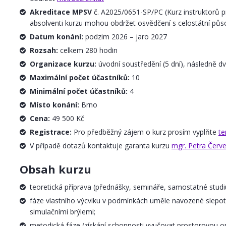
Akreditace MPSV
č. A2025/0651-SP/PC (Kurz instruktorů p
absolventi kurzu mohou obdržet osvědčení s celostátní půs
Datum konání:
podzim 2026 – jaro 2027
Rozsah:
celkem 280 hodin
Organizace kurzu:
úvodní soustředění (5 dní), následně d
Maximální počet účastníků:
10
Minimální počet účastníků:
4
Místo konání:
Brno
Cena:
49 500 Kč
Registrace:
Pro předběžný zájem o kurz prosím vyplňte
te
V případě dotazů kontaktuje garanta kurzu
mgr. Petra Červ
Obsah kurzu
teoretická příprava (přednášky, semináře, samostatné stud
fáze vlastního výcviku v podmínkách uměle navozené slepoty 
simulačními brýlemi;
metodická fáze (získání schopnosti vyučovat prostorovou or