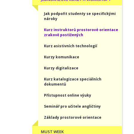
Jak podpořit studenty se specifickými
nároky
Kurz instruktorů prostorové orientace
zrakově postižených
Kurz asistivních technologií
Kurzy komunikace
Kurzy digitalizace
Kurz katalogizace speciálních
dokumentů
Přístupnost online výuky
Seminář pro učitele angličtiny
Základy prostorové orientace
MUST WEEK