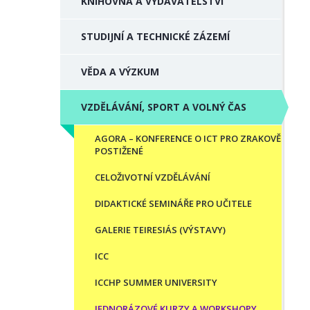
KNIHOVNA A VYDAVATELSTVÍ
STUDIJNÍ A TECHNICKÉ ZÁZEMÍ
VĚDA A VÝZKUM
VZDĚLÁVÁNÍ, SPORT A VOLNÝ ČAS
AGORA – KONFERENCE O ICT PRO ZRAKOVĚ
POSTIŽENÉ
CELOŽIVOTNÍ VZDĚLÁVÁNÍ
DIDAKTICKÉ SEMINÁŘE PRO UČITELE
GALERIE TEIRESIÁS (VÝSTAVY)
ICC
ICCHP SUMMER UNIVERSITY
JEDNORÁZOVÉ KURZY A WORKSHOPY