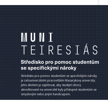
terní
dkazy
ápatí
Středisko pro pomoc studentům se specifickými nároky
je celouniverzitním pracovištěm Masarykovy univerzity.
Jeho úkolem je zajišťovat, aby studijní obory
akreditované na univerzitě byly přístupné studentům se
smyslovým nebo jiným handicapem.