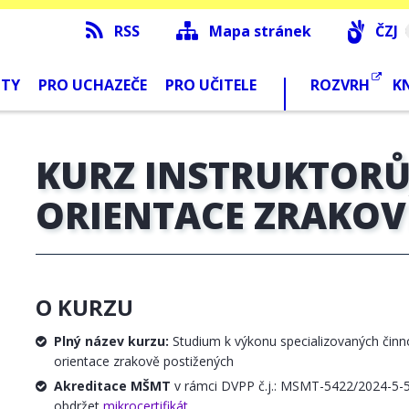
RSS
Mapa stránek
ČZJ
NTY
PRO UCHAZEČE
PRO UČITELE
ROZVRH
K
KURZ INSTRUKTOR
ORIENTACE ZRAKOV
O KURZU
Plný název kurzu:
Studium k výkonu specializovaných činno
orientace zrakově postižených
Akreditace MŠMT
v rámci DVPP č.j.: MSMT-5422/2024-5-5
obdržet
mikrocertifikát