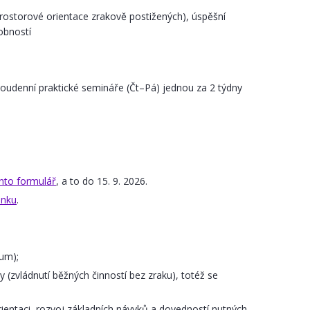
rostorové orientace zrakově postižených), úspěšní
obností
voudenní praktické semináře (Čt–Pá) jednou za 2 týdny
nto formulář
, a to do 15. 9. 2026.
enku
.
ium);
(zvládnutí běžných činností bez zraku), totéž se
ientaci, rozvoj základních návyků a dovedností nutných