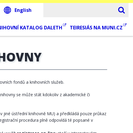
English
NIHOVNÍ KATALOG DALETH
TEIRESIÁS NA MUNI.CZ
IHOVNY
hovních fondů a knihovních služeb.
nihovny se může stát kdokoliv z akademické či
ván v jiné ústřední knihovně MU) a předkládá pouze průkaz
registrační procedura plně odpovídá té popsané v