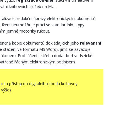
né využít
registrace on-line
: stačí v intranetovém
vání knihovních služeb na MU.
gitalizace, redakční úpravy elektronických dokumentů
stižení neumožňuje práci se standardními typy
ním jemné motoriky rukou).
denčně kopie dokumentů dokládajících jeho
relevantní
e stažení ve formátu MS Word), jímž se zavazuje
zákonem. Prohlášení je třeba dodat buď ve fyzické
opatřené řádným elektronickým podpisem.
ci a přístup do digitálního fondu knihovny
 výše).