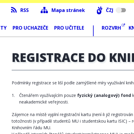
RSS
Mapa stránek
ČZJ
NTY
PRO UCHAZEČE
PRO UČITELE
ROZVRH
K
REGISTRACE DO KN
Podmínky registrace se liší podle zamýšlené míry využívání kni
Čtenářem využívajícím pouze
fyzický
(analogový)
fond
k
neakademické veřejnosti.
Zájemce na místě vyplní registrační kartu (není-li již registro
totožnosti (v případě studentů MU i studentskou kartu ISIC) – 
Knihovním řádu MU.