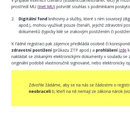
V případě interních čtenářů (student/zaměstnanec MU) je mož
prostředí MU (
Inet
MU
) potvrdit souhlas s podmínkami poskyto
Digitální fond
knihovny a služby, které s ním souvisejí (di
apod.), mohou využívat pouze čtenáři, jejichž zdravotní po
dokumentů (typicky lidé se zrakovým postižením či postiže
K řádné registraci pak zájemce předkládá osobně či korespon
zdravotní postižení
(průkazu ZTP apod.) a
prohlášení
(
zde
k
nakládat se získanými elektronickými dokumenty v souladu se 
originální podobě vlastnoručně signované, nebo elektronicky 
Zdvořile žádáme, aby se na nás se žádostmi o registra
neobraceli
ti, kteří na ně nemají ze zákona nárok (viz