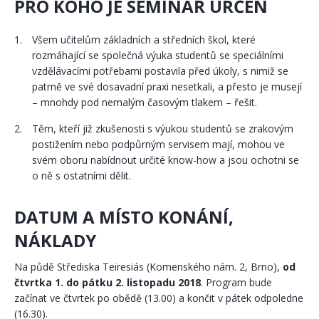
PRO KOHO JE SEMINÁŘ URČEN
Všem učitelům základních a středních škol, které
rozmáhající se společná výuka studentů se speciálními
vzdělávacími potřebami postavila před úkoly, s nimiž se
patrně ve své dosavadní praxi nesetkali, a přesto je musejí
– mnohdy pod nemalým časovým tlakem – řešit.
Těm, kteří již zkušenosti s výukou studentů se zrakovým
postižením nebo podpůrným servisem mají, mohou ve
svém oboru nabídnout určité know-how a jsou ochotni se
o ně s ostatními dělit.
DATUM A MÍSTO KONÁNÍ,
NÁKLADY
Na půdě Střediska Teiresiás (Komenského nám. 2, Brno),
od
čtvrtka 1. do pátku 2. listopadu 2018
. Program bude
začínat ve čtvrtek po obědě (13.00) a končit v pátek odpoledne
(16.30).