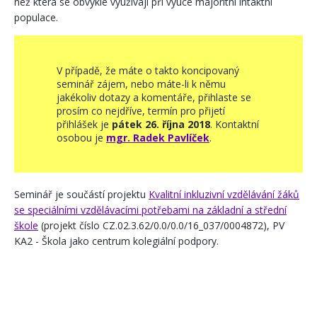
než která se obvykle využívají při výuce majoritní intaktní
populace.
V případě, že máte o takto koncipovaný
seminář zájem, nebo máte-li k němu
jakékoliv dotazy a komentáře, přihlaste se
prosím co nejdříve, termín pro přijetí
přihlášek je
pátek 26. října 2018
. Kontaktní
osobou je
mgr. Radek Pavlíček
.
Seminář je součástí projektu
Kvalitní inkluzivní vzdělávání žáků
se speciálními vzdělávacími potřebami na základní a střední
škole
(projekt číslo CZ.02.3.62/0.0/0.0/16_037/0004872), PV
KA2 - Škola jako centrum kolegiální podpory.