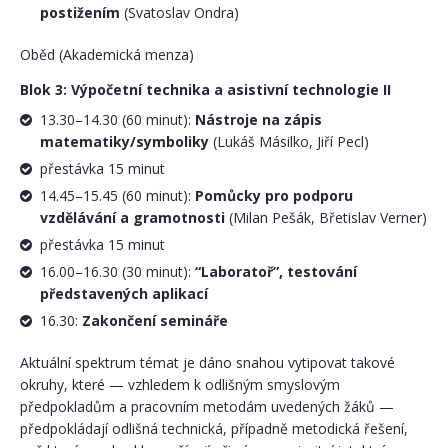
postižením
(Svatoslav Ondra)
Oběd (Akademická menza)
Blok 3: Výpočetní technika a asistivní technologie II
13.30–14.30 (60 minut):
Nástroje na zápis
matematiky/symboliky
(Lukáš Másilko, Jiří Pecl)
přestávka 15 minut
14.45–15.45 (60 minut):
Pomůcky pro podporu
vzdělávání a gramotnosti
(Milan Pešák, Břetislav Verner)
přestávka 15 minut
16.00–16.30 (30 minut):
“Laboratoř”, testování
představených aplikací
16.30:
Zakončení semináře
Aktuální spektrum témat je dáno snahou vytipovat takové
okruhy, které — vzhledem k odlišným smyslovým
předpokladům a pracovním metodám uvedených žáků —
předpokládají odlišná technická, případně metodická řešení,