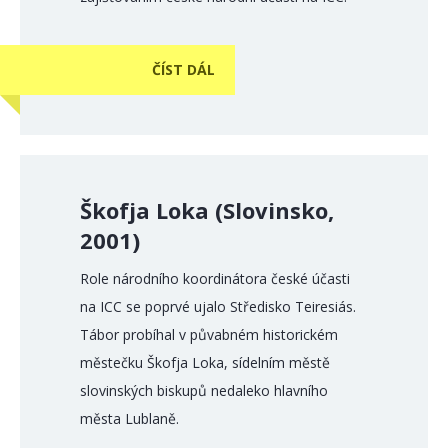
ČÍST DÁL
Škofja Loka (Slovinsko,
2001)
Role národního koordinátora české účasti
na ICC se poprvé ujalo Středisko Teiresiás.
Tábor probíhal v půvabném historickém
městečku Škofja Loka, sídelním městě
slovinských biskupů nedaleko hlavního
města Lublaně.