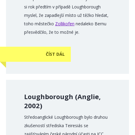
si rok předtím v případě Loughborough
myslel, že zapadlejší místo už těžko hledat,
toho městečko
Zollikofen
nedaleko Bernu
přesvědčilo, že to možné je.
ČÍST DÁL
Loughborough (Anglie,
2002)
Středoanglické Loughborough bylo druhou
zkušeností střediska Teiresiás se
zajišťováním české národní účasti na ICC.