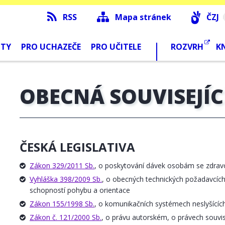
RSS
Mapa stránek
ČZJ
NTY
PRO UCHAZEČE
PRO UČITELE
ROZVRH
K
OBECNÁ SOUVISEJÍC
ČESKÁ LEGISLATIVA
Zákon 329/2011 Sb.
, o poskytování dávek osobám se zdrav
Vyhláška 398/2009 Sb.
, o obecných technických požadavcíc
schopností pohybu a orientace
Zákon 155/1998 Sb.
, o komunikačních systémech neslyšícíc
Zákon č. 121/2000 Sb.
, o právu autorském, o právech souvi