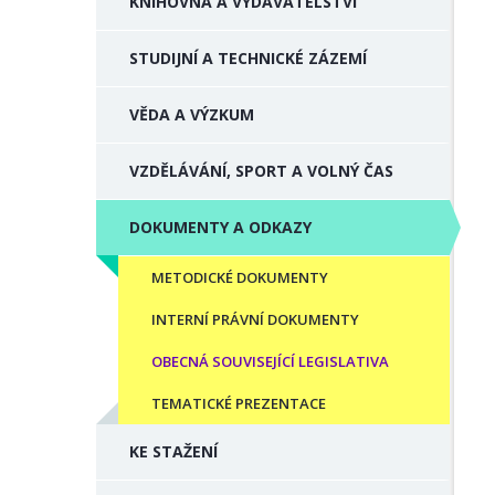
KNIHOVNA A VYDAVATELSTVÍ
STUDIJNÍ A TECHNICKÉ ZÁZEMÍ
VĚDA A VÝZKUM
VZDĚLÁVÁNÍ, SPORT A VOLNÝ ČAS
DOKUMENTY A ODKAZY
METODICKÉ DOKUMENTY
INTERNÍ PRÁVNÍ DOKUMENTY
OBECNÁ SOUVISEJÍCÍ LEGISLATIVA
TEMATICKÉ PREZENTACE
KE STAŽENÍ