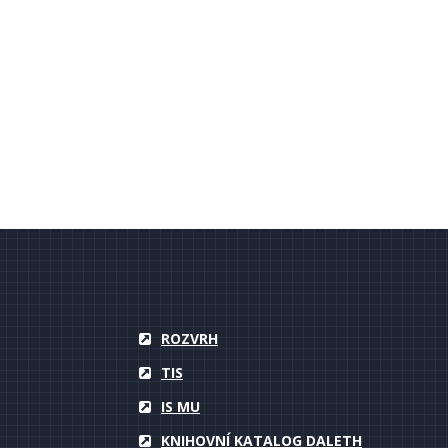
ROZVRH
TIS
IS MU
KNIHOVNÍ KATALOG DALETH