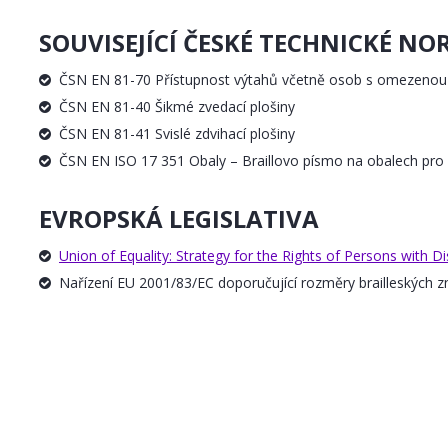
SOUVISEJÍCÍ ČESKÉ TECHNICKÉ N
ČSN EN 81-70 Přístupnost výtahů včetně osob s omezenou 
ČSN EN 81-40 Šikmé zvedací plošiny
ČSN EN 81-41 Svislé zdvihací plošiny
ČSN EN ISO 17 351 Obaly – Braillovo písmo na obalech pro l
EVROPSKÁ LEGISLATIVA
Union of Equality: Strategy for the Rights of Persons with D
Nařízení EU 2001/83/EC doporučující rozměry brailleských z