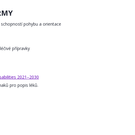
ORMY
schopností pohybu a orientace
éčivé přípravky
isabilities 2021–2030
naků pro popis léků.