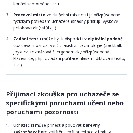
konání samotného testu.
Pracovní místo
ve zkušební místnosti je přizpůsobené
fyzickým potřebám uchazeče (snadný přístup, výškově
polohovatelný stůl aj.).
Zadání testu
může být k dispozici i
v digitální podobě
,
což dává možnost využít asistivní technologie (trackball,
joystick, rozměrově či ergonomicky přizpůsobená
klávesnice, příp. ovládání počítače hlasem, diktování textu,
atd.).
Přijímací zkouška pro uchazeče se
specifickými poruchami učení nebo
poruchami pozornosti
Uchazeč si může přinést a používat
barevný
zvýrazňovač
pro zajištění lepší orientace v textu a