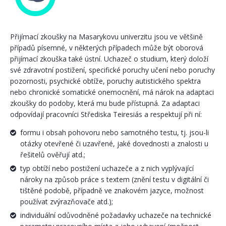
Přijímací zkoušky na Masarykovu univerzitu jsou ve většině
případů písemné, v některých případech může být oborová
přijímací zkouška také ústní. Uchazeč o studium, který doloží
své zdravotní postižení, specifické poruchy učení nebo poruchy
pozornosti, psychické obtíže, poruchy autistického spektra
nebo chronické somatické onemocnění, má nárok na adaptaci
zkoušky do podoby, která mu bude přístupná. Za adaptaci
odpovídají pracovníci Střediska Teiresiás a respektují při ní:
formu i obsah pohovoru nebo samotného testu, tj. jsou-li
otázky otevřené či uzavřené, jaké dovednosti a znalosti u
řešitelů ověřují atd.;
typ obtíží nebo postižení uchazeče a z nich vyplývající
nároky na způsob práce s textem (znění testu v digitální či
tištěné podobě, případně ve znakovém jazyce, možnost
používat zvýrazňovače atd.);
individuální odůvodněné požadavky uchazeče na technické