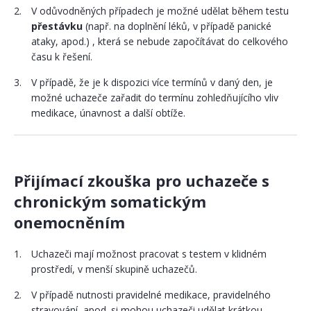
V odůvodněných případech je možné udělat během testu
přestávku
(např. na doplnění léků, v případě panické
ataky, apod.) , která se nebude započítávat do celkového
času k řešení.
V případě, že je k dispozici více termínů v daný den, je
možné uchazeče zařadit do termínu zohledňujícího vliv
medikace, únavnost a další obtíže.
Přijímací zkouška pro uchazeče s
chronickým somatickým
onemocněním
Uchazeči mají možnost pracovat s testem v klidném
prostředí, v menší skupině uchazečů.
V případě nutnosti pravidelné medikace, pravidelného
stravování, apod. si mohou uchazeči udělat krátkou