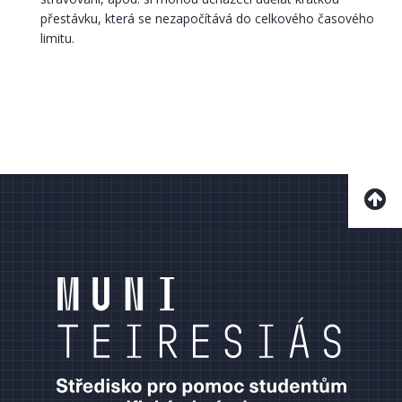
přestávku, která se nezapočítává do celkového časového
limitu.