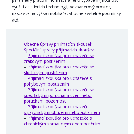
parametry pracovního místa a jeho vybavení (možnost
využití asistivních technologií, bezbariérový prostor,
nastavitelná výška mobiliáře, vhodné světelné podmínky
atd.).
Obecné úpravy přijímacích zkoušek
Speciální úpravy přijímacích zkoušek
–
Přijímací zkouška pro uchazeče se
zrakovým postižením
–
Přijímací zkouška pro uchazeče se
sluchovým postižením
–
Přijímací zkouška pro uchazeče s
pohybovým postižením
–
Přijímací zkouška pro uchazeče se
specifickými poruchami učení nebo
poruchami pozornosti
–
Přijímací zkouška pro uchazeče
s psychickými obtížemi nebo autismem
–
Přijímací zkouška pro uchazeče s
chronickým somatickým onemocněním