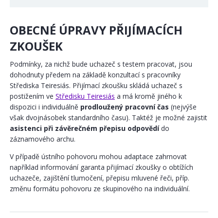
OBECNÉ ÚPRAVY PŘIJÍMACÍCH
ZKOUŠEK
Podmínky, za nichž bude uchazeč s testem pracovat, jsou
dohodnuty předem na základě konzultací s pracovníky
Střediska Teiresiás. Přijímací zkoušku skládá uchazeč s
postižením ve
Středisku Teiresiás
a má kromě jiného k
dispozici i individuálně
prodloužený pracovní čas
(nejvýše
však dvojnásobek standardního času). Taktéž je možné zajistit
asistenci při závěrečném přepisu odpovědí
do
záznamového archu.
V případě ústního pohovoru mohou adaptace zahrnovat
například informování garanta přijímací zkoušky o obtížích
uchazeče, zajištění tlumočení, přepisu mluvené řeči, příp.
změnu formátu pohovoru ze skupinového na individuální.