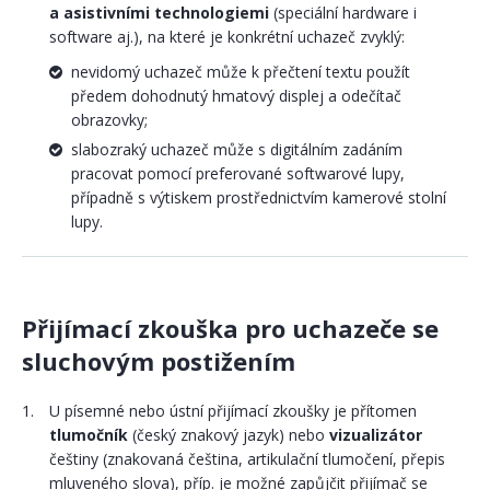
a asistivními technologiemi
(speciální hardware i
software aj.), na které je konkrétní uchazeč zvyklý:
nevidomý uchazeč může k přečtení textu použít
předem dohodnutý hmatový displej a odečítač
obrazovky;
slabozraký uchazeč může s digitálním zadáním
pracovat pomocí preferované softwarové lupy,
případně s výtiskem prostřednictvím kamerové stolní
lupy.
Přijímací zkouška pro uchazeče se
sluchovým postižením
U písemné nebo ústní přijímací zkoušky je přítomen
tlumočník
(český znakový jazyk) nebo
vizualizátor
češtiny (znakovaná čeština, artikulační tlumočení, přepis
mluveného slova), příp. je možné zapůjčit přijímač se