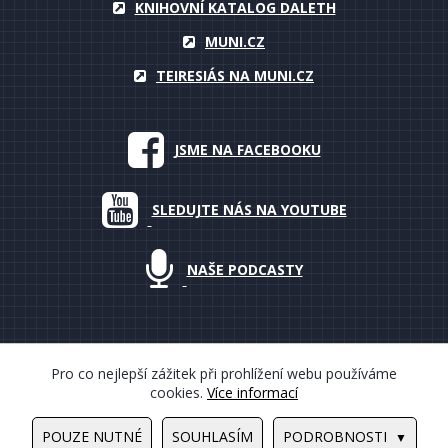
KNIHOVNÍ KATALOG DALETH
MUNI.CZ
TEIRESIÁS NA MUNI.CZ
JSME NA FACEBOOKU
SLEDUJTE NÁS NA YOUTUBE
NAŠE PODCASTY
Pro co nejlepší zážitek při prohlížení webu používáme
cookies.
Více informací
© 2000–2018 Masarykova univerzita, Teiresiás, všechna práva
vyhrazena
POUZE NUTNÉ
SOUHLASÍM
PODROBNOSTI