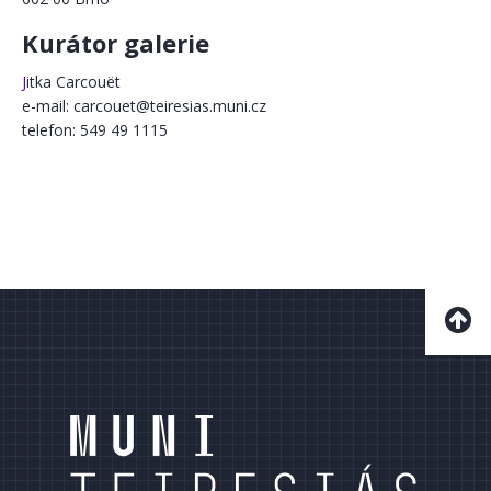
Kurátor gal​erie
J
itka Carcouët
e-mail: carcouet@teiresias.muni.cz
telefon: 549 49 1115