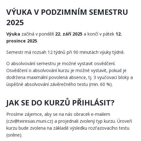
VÝUKA V PODZIMNÍM SEMESTRU
2025
Výuka
začíná v pondělí
22. září 2025
a končí v pátek
12.
prosince 2025
.
Semestr má rozsah 12 týdnů při 90 minutách výuky týdně.
O absolvování semestru je možné vystavit osvědčení.
Osvědčení o absolvování kurzu je možné vystavit, pokud je
dodržena maximální povolená absence, tj. 3 vyučovací bloky a
úspěšné absolvování závěrečného testu (min. 60 %).
JAK SE DO KURZŮ PŘIHLÁSIT?
Prosíme zájemce, aby se na nás obraceli e-mailem
(czv@teiresias.muni.cz) a projednali zvolený typ kurzu. Úroveň
kurzu bude zvolena na základě výsledku rozřazovacího testu
(online).