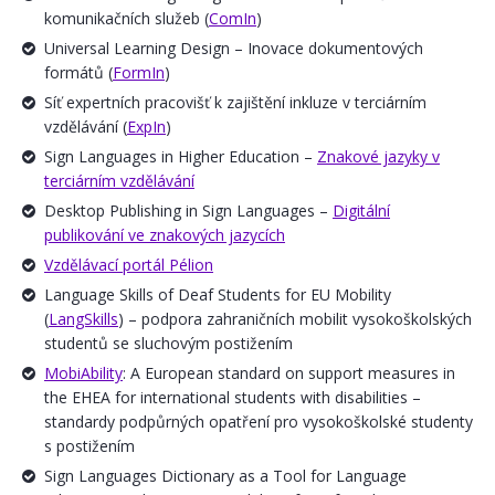
komunikačních služeb (
ComIn
)
Universal Learning Design – Inovace dokumentových
formátů (
FormIn
)
Síť expertních pracovišť k zajištění inkluze v terciárním
vzdělávání (
ExpIn
)
Sign Languages in Higher Education –
Znakové jazyky v
terciárním vzdělávání
Desktop Publishing in Sign Languages –
Digitální
publikování ve znakových jazycích
Vzdělávací portál Pélion
Language Skills of Deaf Students for EU Mobility
(
LangSkills
) – podpora zahraničních mobilit vysokoškolských
studentů se sluchovým postižením
MobiAbility
: A European standard on support measures in
the EHEA for international students with disabilities –
standardy podpůrných opatření pro vysokoškolské studenty
s postižením
Sign Languages Dictionary as a Tool for Language