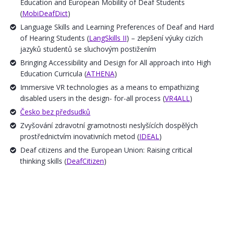
Education and European Mobility of Deaf Students
(
MobiDeafDict
)
Language Skills and Learning Preferences of Deaf and Hard
of Hearing Students (
LangSkills II
) – zlepšení výuky cizích
jazyků studentů se sluchovým postižením
Bringing Accessibility and Design for All approach into High
Education Curricula (
ATHENA
)
Immersive VR technologies as a means to empathizing
disabled users in the design- for-all process (
VR4ALL
)
Česko bez předsudků
Zvyšování zdravotní gramotnosti neslyšících dospělých
prostřednictvím inovativních metod (
IDEAL
)
Deaf citizens and the European Union: Raising critical
thinking skills (
DeafCitizen
)