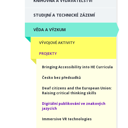
KNIHOVNA A VYDAVATELSTVÍ
STUDIJNÍ A TECHNICKÉ ZÁZEMÍ
VĚDA A VÝZKUM
VÝVOJOVÉ AKTIVITY
PROJEKTY
Bringing Accessibility into HE Curricula
Česko bez předsudků
Deaf citizens and the European Union:
Raising critical thinking skills
Digitální publikování ve znakových
jazycích
Immersive VR technologies