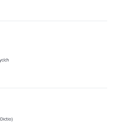
ycích
Dictio)