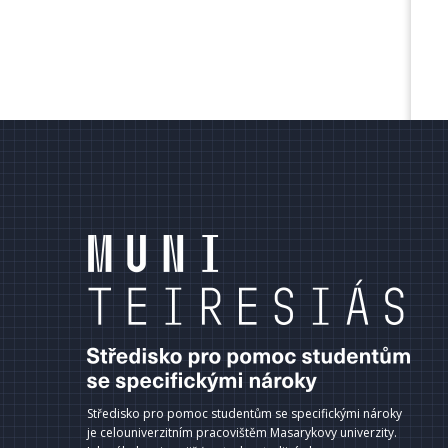
terní
dkazy
ápatí
Středisko pro pomoc studentům se specifickými nároky
je celouniverzitním pracovištěm Masarykovy univerzity.