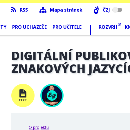
RSS
Mapa stránek
ČZJ
NTY
PRO UCHAZEČE
PRO UČITELE
ROZVRH
K
DIGITÁLNÍ PUBLIKO
ZNAKOVÝCH JAZYCÍ
TEXT
O projektu