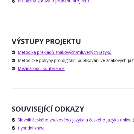
Průběžná zpráva o průběhu projektu
VÝSTUPY PROJEKTU
Metodika překladů znakových/mluvených jazyků
Metodické pokyny pro digitální publikování ve znakových jaz
Mezinárodní konference
SOUVISEJÍCÍ ODKAZY
Slovník českého znakového jazyka a českého jazyka online
(
Hybridní kniha