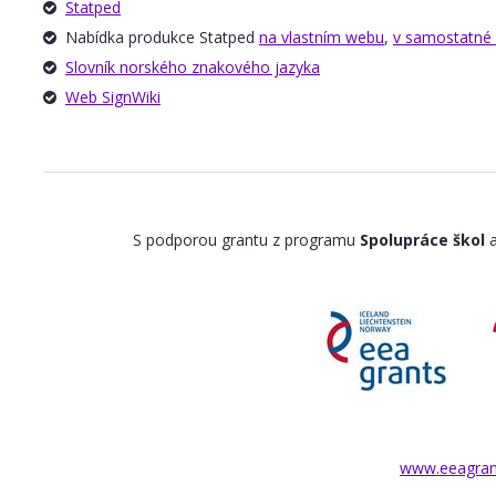
Statped
Nabídka produkce Statped
na vlastním webu
,
v samostatné 
Slovník norského znakového jazyka
Web SignWiki
S podporou grantu z programu
Spolupráce škol
www.eeagran