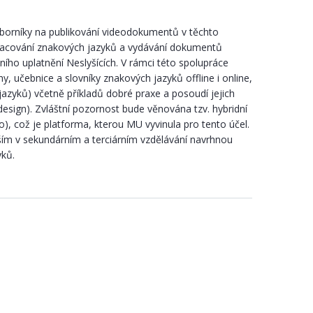
borníky na publikování videodokumentů v těchto
o zpracování znakových jazyků a vydávání dokumentů
ního uplatnění Neslyšících. V rámci této spolupráce
y, učebnice a slovníky znakových jazyků offline i online,
azyků) včetně příkladů dobré praxe a posoudí jejich
design). Zvláštní pozornost bude věnována tzv. hybridní
), což je platforma, kterou MU vyvinula pro tento účel.
ím v sekundárním a terciárním vzdělávání navrhnou
yků.