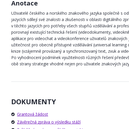
Anotace
Uživatelé českého a norského znakového jazyka společně s od
jazycích sdílejí své znalosti a zkušenosti v oblasti digitálníh
v těchto jazycích pro potřeby všech stupňů vzdělávání a profes
porovnají existující technická řešení (videodokumenty, videoknih
aplikace pro videochat a videokonference uživatelů znakových j
užitečnost pro obecně přístupné vzdělávání (universal learning 
knize (vzájemně provázaný a synchronizovaný text, zvuk a video
Po vyhodnocení podmínek využitelnosti různých řešení předevš
obě strany strategie vhodné nejen pro uživatele znakových jaz
DOKUMENTY
Grantová žádost
Závěrečná zpráva o výsledku stáží