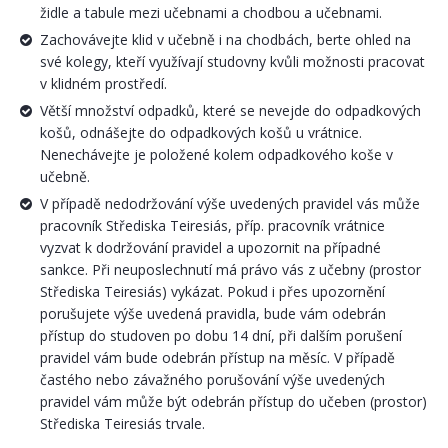
židle a tabule mezi učebnami a chodbou a učebnami.
Zachovávejte klid v učebně i na chodbách, berte ohled na
své kolegy, kteří využívají studovny kvůli možnosti pracovat
v klidném prostředí.
Větší množství odpadků, které se nevejde do odpadkových
košů, odnášejte do odpadkových košů u vrátnice.
Nenechávejte je položené kolem odpadkového koše v
učebně.
V případě nedodržování výše uvedených pravidel vás může
pracovník Střediska Teiresiás, příp. pracovník vrátnice
vyzvat k dodržování pravidel a upozornit na případné
sankce. Při neuposlechnutí má právo vás z učebny (prostor
Střediska Teiresiás) vykázat. Pokud i přes upozornění
porušujete výše uvedená pravidla, bude vám odebrán
přístup do studoven po dobu 14 dní, při dalším porušení
pravidel vám bude odebrán přístup na měsíc. V případě
častého nebo závažného porušování výše uvedených
pravidel vám může být odebrán přístup do učeben (prostor)
Střediska Teiresiás trvale.