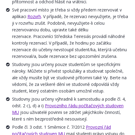
přítomnost a odchod hlásit na vrátnici.
Své pracovní místo je třeba si vždy předem rezervovat v
aplikaci
Rozvrh
. V případě, že rezervaci nevyužijete, je třeba
ji v rozvrhu zrušit. Podobně, nevyužijete-li celou
rezervovanou dobu, upravte také délku
rezervace. Pracovníci Střediska Teiresiás provádí náhodné
kontroly rezervací. V případě, že hodinu po začátku
rezervace do učebny nevstoupil student/ka, který/á učebnu
rezervoval/a, bude rezervace bez upozornění zrušena.
Studovny jsou určeny pouze studentům se specifickými
nároky. Můžete si přivést spolužáky a studovat společně,
ale vždy musíte být ve studovně přítomni také Vy. Berte na
vědomí, že za veškeré dění ve studovně odpovídá vždy
student, který ostatním osobám umožnil vstup.
Studovny jsou určeny výhradně k samostudiu a podle čl. 4,
odst. 2 c), d) a i)
Provozního řádu počítačových studoven
MU
jsou uživatelé povinni se zdržet jakýchkoliv činností,
které s ním bezprostředně nesouvisejí.
Podle čl. 3 odst. 1 Směrnice č. 7/2012
Provozní řád
počítačových studoven MU
mají studenti právo vstupu do