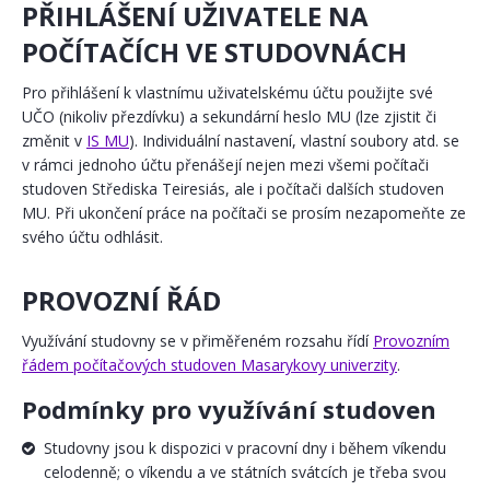
PŘIHLÁŠENÍ UŽIVATELE NA
POČÍTAČÍCH VE STUDOVNÁCH
Pro přihlášení k vlastnímu uživatelskému účtu použijte své
UČO (nikoliv přezdívku) a sekundární heslo MU (lze zjistit či
změnit v
IS MU
). Individuální nastavení, vlastní soubory atd. se
v rámci jednoho účtu přenášejí nejen mezi všemi počítači
studoven Střediska Teiresiás, ale i počítači dalších studoven
MU. Při ukončení práce na počítači se prosím nezapomeňte ze
svého účtu odhlásit.
PROVOZNÍ ŘÁD
Využívání studovny se v přiměřeném rozsahu řídí
Provozním
řádem počítačových studoven Masarykovy univerzity
.
Podmínky pro využívání studoven
Studovny jsou k dispozici v pracovní dny i během víkendu
celodenně; o víkendu a ve státních svátcích je třeba svou