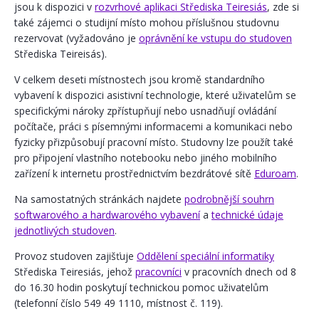
jsou k dispozici v
rozvrhové aplikaci Střediska Teiresiás
, zde si
také zájemci o studijní místo mohou příslušnou studovnu
rezervovat (vyžadováno je
oprávnění ke vstupu do studoven
Střediska Teireisás).
V celkem deseti místnostech jsou kromě standardního
vybavení k dispozici asistivní technologie, které uživatelům se
specifickými nároky zpřístupňují nebo usnadňují ovládání
počítače, práci s písemnými informacemi a komunikaci nebo
fyzicky přizpůsobují pracovní místo. Studovny lze použít také
pro připojení vlastního notebooku nebo jiného mobilního
zařízení k internetu prostřednictvím bezdrátové sítě
Eduroam
.
Na samostatných stránkách najdete
podrobnější souhrn
softwarového a hardwarového vybavení
a
technické údaje
jednotlivých studoven
.
Provoz studoven zajišťuje
Oddělení speciální informatiky
Střediska Teiresiás, jehož
pracovníci
v pracovních dnech od 8
do 16.30 hodin poskytují technickou pomoc uživatelům
(telefonní číslo 549 49 1110, místnost č. 119).