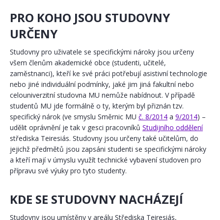
PRO KOHO JSOU STUDOVNY
URČENY
Studovny pro uživatele se specifickými nároky jsou určeny
všem členům akademické obce (studenti, učitelé,
zaměstnanci), kteří ke své práci potřebují asistivní technologie
nebo jiné individuální podmínky, jaké jim jiná fakultní nebo
celouniverzitní studovna MU nemůže nabídnout. V případě
studentů MU jde formálně o ty, kterým byl přiznán tzv.
specifický nárok (ve smyslu Směrnic MU
č. 8/2014
a
9/2014
) –
udělit oprávnění je tak v gesci pracovníků
Studijního oddělení
střediska Teiresiás. Studovny jsou určeny také učitelům, do
jejichž předmětů jsou zapsáni studenti se specifickými nároky
a kteří mají v úmyslu využít technické vybavení studoven pro
přípravu své výuky pro tyto studenty.
KDE SE STUDOVNY NACHÁZEJÍ
Studovny jsou umístěny v areálu Střediska Teiresiás,