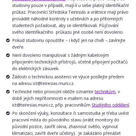
studovny pouze v případě, mají-li u sebe platný identifikační
průkaz. Pracovníci Střediska Teiresiás a vrátnice mají právo
provádět náhodné kontroly v učebnách a po přítomných
studentech požadovat, aby se identifikovali. Půjčování
svého identifikačního průkazu jiné osobě není dovoleno.
Pokud studovnu opouštíte – i když jen na chvíli – zavírejte
dveře.
Není dovoleno manipulovat s žádným kabelovým
připojením technických přístrojů, včetně připojení počítačů
do elektrických zásuvek.
Žádosti o technickou asistenci ve výuce posílejte předem
na adresu ict@teiresias.muni.cz.
Technické nebo provozní obtíže oznamte
technikům
, v
době jejich nepřítomnosti e-mailem na adresu
ict@teiresias.muni.cz, příp. pracovníkům
Studijního oddělení
.
Po skončení výuky, konzultace či samostudia je třeba uvést
pracovní místa do původního stavu (vrátit monitory do
původní pozice, zavřít okna, zhasnout světlo, vypnout
klimatizaci, zavřít dveře učebny). Je zakázáno přenášet