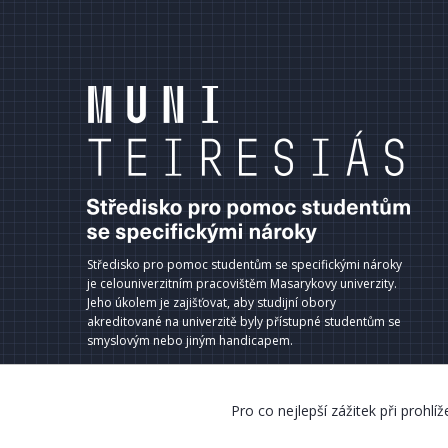
terní
dkazy
ápatí
Středisko pro pomoc studentům se specifickými nároky
je celouniverzitním pracovištěm Masarykovy univerzity.
Jeho úkolem je zajišťovat, aby studijní obory
akreditované na univerzitě byly přístupné studentům se
smyslovým nebo jiným handicapem.
Pro co nejlepší zážitek při prohl
© 2000–2018 Masarykova univerzita, Teiresiás, všechna práva 