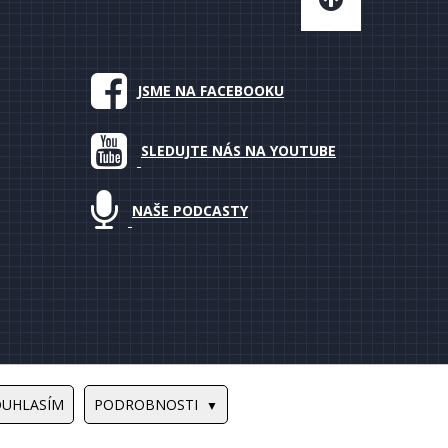
JSME NA FACEBOOKU
SLEDUJTE NÁS NA YOUTUBE
NAŠE PODCASTY
OUHLASÍM
PODROBNOSTI
Design by
Ondrej Hauser
/
Tvorba www stránek
PUXdesign