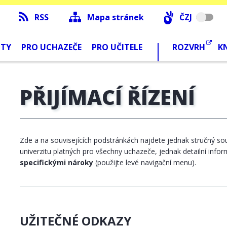
RSS
Mapa stránek
ČZJ
NTY
PRO UCHAZEČE
PRO UČITELE
ROZVRH
K
PŘIJÍMACÍ ŘÍZENÍ
Zde a na souvisejících podstránkách najdete jednak stručný so
univerzitu platných pro všechny uchazeče, jednak detailní inf
specifickými nároky
(použijte levé navigační menu).
UŽITEČNÉ ODKAZY