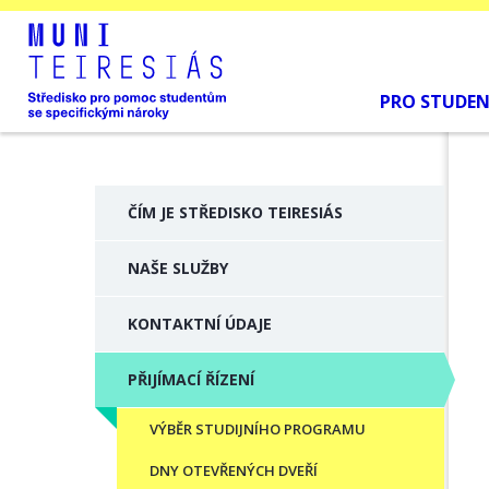
PRO STUDE
ČÍM JE STŘEDISKO TEIRESIÁS
NAŠE SLUŽBY
KONTAKTNÍ ÚDAJE
PŘIJÍMACÍ ŘÍZENÍ
VÝBĚR STUDIJNÍHO PROGRAMU
DNY OTEVŘENÝCH DVEŘÍ