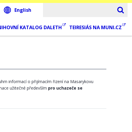
English
NIHOVNÍ KATALOG DALETH
TEIRESIÁS NA MUNI.CZ
uhrn informací o přijímacím řizení na Masarykovu
ormace užitečné především
pro uchazeče se