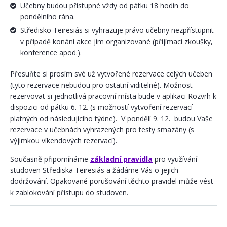
Učebny budou přístupné vždy od pátku 18 hodin do
pondělního rána.
Středisko Teiresiás si vyhrazuje právo učebny nezpřístupnit
v případě konání akce jím organizované (přijímací zkoušky,
konference apod.).
Přesuňte si prosím své už vytvořené rezervace celých učeben
(tyto rezervace nebudou pro ostatní viditelné). Možnost
rezervovat si jednotlivá pracovní místa bude v aplikaci Rozvrh k
dispozici od pátku 6. 12. (s možností vytvoření rezervací
platných od následujícího týdne). V pondělí 9. 12. budou Vaše
rezervace v učebnách vyhrazených pro testy smazány (s
výjimkou víkendových rezervací).
Současně připomínáme
základní pravidla
pro využívání
studoven Střediska Teiresiás a žádáme Vás o jejich
dodržování. Opakované porušování těchto pravidel může vést
k zablokování přístupu do studoven.