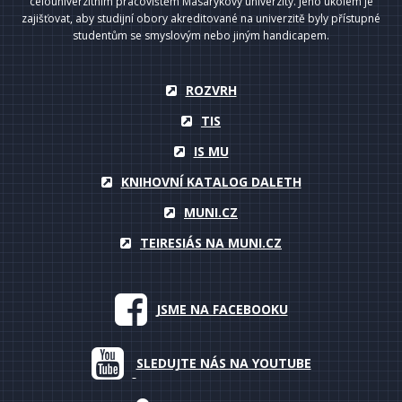
celouniverzitním pracovištěm Masarykovy univerzity. Jeho úkolem je
zajišťovat, aby studijní obory akreditované na univerzitě byly přístupné
studentům se smyslovým nebo jiným handicapem.
ROZVRH
TIS
IS MU
KNIHOVNÍ KATALOG DALETH
MUNI.CZ
TEIRESIÁS NA MUNI.CZ
JSME NA FACEBOOKU
SLEDUJTE NÁS NA YOUTUBE