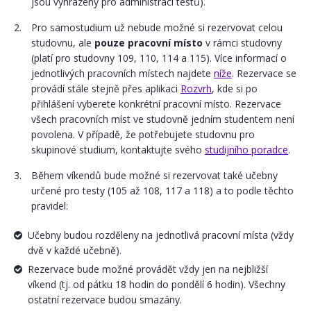
jsou vyhrazeny pro administraci testů).
Pro samostudium už nebude možné si rezervovat celou
studovnu, ale
pouze pracovní místo
v rámci studovny
(platí pro studovny 109, 110, 114 a 115). Více informací o
jednotlivých pracovních místech najdete
níže
. Rezervace se
provádí stále stejně přes aplikaci
Rozvrh
, kde si po
přihlášení vyberete konkrétní pracovní místo. Rezervace
všech pracovních míst ve studovně jedním studentem není
povolena. V případě, že potřebujete studovnu pro
skupinové studium, kontaktujte svého
studijního poradce
.
Během víkendů bude možné si rezervovat také učebny
určené pro testy (105 až 108, 117 a 118) a to podle těchto
pravidel:
Učebny budou rozděleny na jednotlivá pracovní místa (vždy
dvě v každé učebně).
Rezervace bude možné provádět vždy jen na nejbližší
víkend (tj. od pátku 18 hodin do pondělí 6 hodin). Všechny
ostatní rezervace budou smazány.