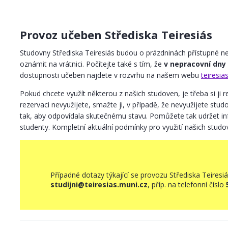
Provoz učeben Střediska Teiresiás
Studovny Střediska Teiresiás budou o prázdninách přístupné nep
oznámit na vrátnici. Počítejte také s tím, že
v nepracovní dny 
dostupnosti učeben najdete v rozvrhu na našem webu
teiresia
Pokud chcete využít některou z našich studoven, je třeba si ji
rezervaci nevyužijete, smažte ji, v případě, že nevyužijete st
tak, aby odpovídala skutečnému stavu. Pomůžete tak udržet in
studenty. Kompletní aktuální podmínky pro využití našich stud
Případné dotazy týkající se provozu Střediska Teires
studijni@teiresias.muni.cz
, příp. na telefonní číslo