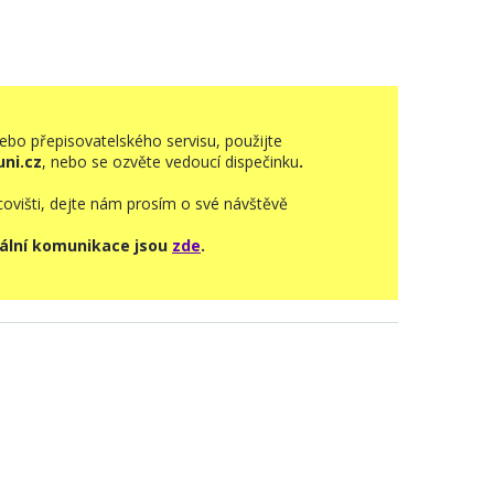
E
ebo přepisovatelského servisu, použijte
ni.cz
, nebo se ozvěte vedoucí dispečinku
.
ovišti, dejte nám prosím o své návštěvě
uální komunikace jsou
zde
.