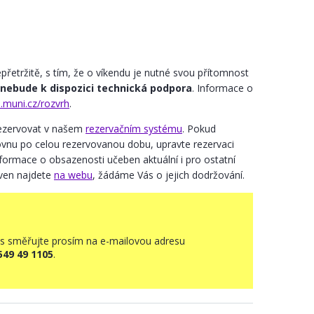
řetržitě, s tím, že o víkendu je nutné svou přítomnost
nebude k dispozici technická podpora
. Informace o
s.muni.cz/rozvrh
.
 rezervovat v našem
rezervačním systému
. Pokud
udovnu po celou rezervovanou dobu, upravte rezervaci
formace o obsazenosti učeben aktuální i pro ostatní
oven najdete
na webu
, žádáme Vás o jejich dodržování.
iás směřujte prosím na e-mailovou adresu
549 49 1105
.