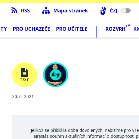
RSS
Mapa stránek
ČZJ
NTY
PRO UCHAZEČE
PRO UČITELE
ROZVRH
K
TEXT
30. 6. 2021
Jelikož se přiblížila doba dovolených, nabízíme pro v
Teiresiás souhrn aktuálních informací o dostupnosti p