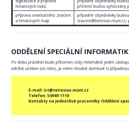
digitalizace a příprava
případné objednávky budou p
hmatových tisků
přičemž budou vyřizovány 
příprava orientačního značení
případné objednávky budou
a hmatových map
znaceni@teiresias.muni.cz,
ODDĚLENÍ SPECIÁLNÍ INFORMATIK
Po dobu prázdnin bude přítomen vždy minimálně jeden zástupc
údržbě učeben (viz níže), je velmi vhodné domluvit si případn
E-mail: ict@teiresias.muni.cz
Telefon: 54949 1110
Kontakty na jednotlivé pracovníky Oddělení spec