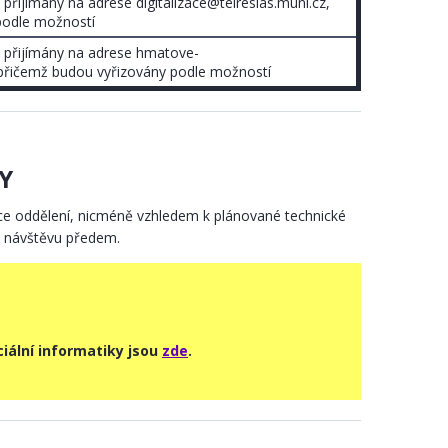
řijímány na adrese digitalizace@teiresias.muni.cz,
podle možností
 přijímány na adrese hmatove-
 přičemž budou vyřizovány podle možností
Y
e oddělení, nicméně vzhledem k plánované technické
ou návštěvu předem.
iální informatiky jsou
zde
.