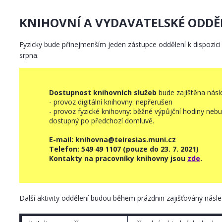
KNIHOVNÍ A VYDAVATELSKÉ ODDĚL
Fyzicky bude přinejmenším jeden zástupce oddělení k dispozici 
srpna.
Dostupnost knihovních služeb
bude zajištěna násl
- provoz digitální knihovny: nepřerušen
- provoz fyzické knihovny: běžné výpůjční hodiny nebu
dostupný po předchozí domluvě.
E-mail: knihovna@teiresias.muni.cz
Telefon: 549 49 1107 (pouze do 23. 7. 2021)
Kontakty na pracovníky knihovny jsou
zde
.
Další aktivity oddělení budou během prázdnin zajišťovány násl