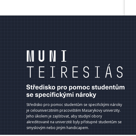
terní
dkazy
ápatí
Středisko pro pomoc studentům se specifickými nároky
je celouniverzitním pracovištěm Masarykovy univerzity.
Jeho úkolem je zajišťovat, aby studijní obory
akreditované na univerzitě byly přístupné studentům se
smyslovým nebo jiným handicapem.