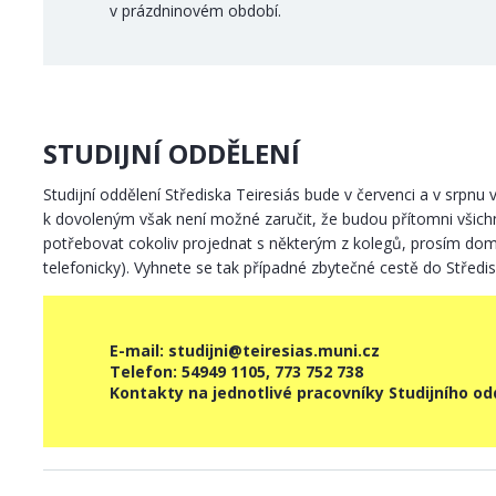
v prázdninovém období.
STUDIJNÍ ODDĚLENÍ
Studijní oddělení Střediska Teiresiás bude v červenci a v srpnu
k dovoleným však není možné zaručit, že budou přítomni všichn
potřebovat cokoliv projednat s některým z kolegů, prosím dom
telefonicky). Vyhnete se tak případné zbytečné cestě do Středis
E-mail: studijni@teiresias.muni.cz
Telefon: 54949 1105, 773 752 738
Kontakty na jednotlivé pracovníky Studijního od