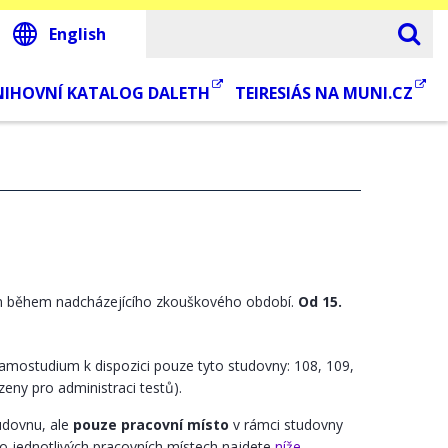
English
NIHOVNÍ KATALOG DALETH
TEIRESIÁS NA MUNI.CZ
en během nadcházejícího zkouškového období.
Od 15.
amostudium k dispozici pouze tyto studovny: 108, 109,
zeny pro administraci testů).
udovnu, ale
pouze pracovní místo
v rámci studovny
í o jednotlivých pracovních místech najdete
níže
.