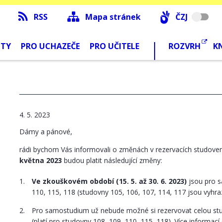
RSS
Mapa stránek
ČZJ
NTY
PRO UCHAZEČE
PRO UČITELE
ROZVRH
K
4. 5. 2023
Dámy a pánové,
rádi bychom Vás informovali o změnách v rezervacích studov
května 2023
budou platit následující změny:
Ve zkouškovém období (15. 5. až 30. 6. 2023)
jsou pro s
110, 115, 118 (studovny 105, 106, 107, 114, 117 jsou vyhra
Pro samostudium už nebude možné si rezervovat celou st
(platí pro studovny 108, 109, 110, 115, 118). Více informac