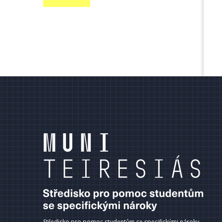
terní
dkazy
ápatí
Středisko pro pomoc studentům se specifickými nároky