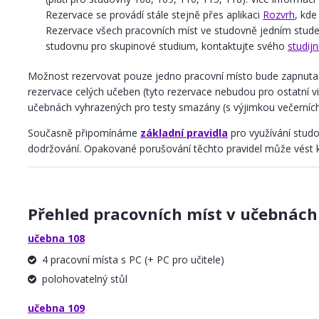
Rezervace se provádí stále stejně přes aplikaci
Rozvrh
, kde
Rezervace všech pracovních míst ve studovně jedním stude
studovnu pro skupinové studium, kontaktujte svého
studij
Možnost rezervovat pouze jedno pracovní místo bude zapnuta v
rezervace celých učeben (tyto rezervace nebudou pro ostatní vid
učebnách vyhrazených pro testy smazány (s výjimkou večerních
Současně připomínáme
základní pravidla
pro využívání studo
dodržování. Opakované porušování těchto pravidel může vést k
Přehled pracovních míst v učebnác
učebna 108
4 pracovní místa s PC (+ PC pro učitele)
polohovatelný stůl
učebna 109