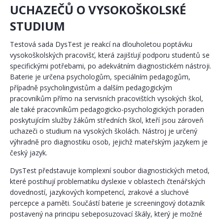
UCHAZEČŮ O VYSOKOŠKOLSKÉ
STUDIUM
Testová sada DysTest je reakcí na dlouholetou poptávku
vysokoškolských pracovišť, která zajišťují podporu studentů se
specifickými potřebami, po adekvátním diagnostickém nástroji.
Baterie je určena psychologům, speciálním pedagogům,
případně psycholingvistům a dalším pedagogickým
pracovníkům přímo na servisních pracovištích vysokých škol,
ale také pracovníkům pedagogicko-psychologických poraden
poskytujícím služby žákům středních škol, kteří jsou zároveň
uchazeči o studium na vysokých školách. Nástroj je určený
výhradně pro diagnostiku osob, jejichž mateřským jazykem je
český jazyk.
DysTest představuje komplexní soubor diagnostických metod,
které postihují problematiku dyslexie v oblastech čtenářských
dovedností, jazykových kompetencí, zrakové a sluchové
percepce a paměti. Součástí baterie je screeningový dotazník
postavený na principu sebeposuzovací škály, který je možné