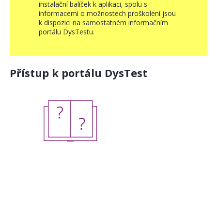
instalační balíček k aplikaci, spolu s
informacemi o možnostech proškolení jsou
k dispozici na samostatném informačním
portálu DysTestu.
Přístup k portálu DysTest