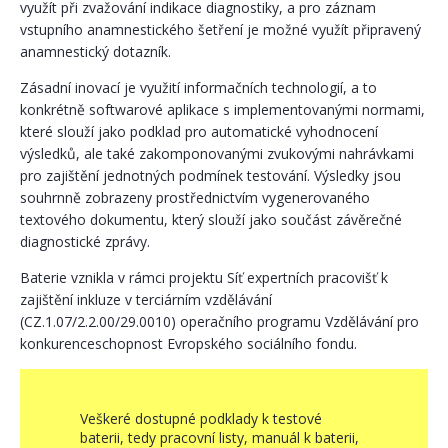
využít při zvažování indikace diagnostiky, a pro záznam
vstupního anamnestického šetření je možné využít připravený
anamnestický dotazník.
Zásadní inovací je využití informačních technologií, a to
konkrétně softwarové aplikace s implementovanými normami,
které slouží jako podklad pro automatické vyhodnocení
výsledků, ale také zakomponovanými zvukovými nahrávkami
pro zajištění jednotných podmínek testování. Výsledky jsou
souhrnně zobrazeny prostřednictvím vygenerovaného
textového dokumentu, který slouží jako součást závěrečné
diagnostické zprávy.
Baterie vznikla v rámci projektu Síť expertních pracovišť k
zajištění inkluze v terciárním vzdělávání
(CZ.1.07/2.2.00/29.0010) operačního programu Vzdělávání pro
konkurenceschopnost Evropského sociálního fondu.
Veškeré dostupné podklady k testové
baterii, tedy pracovní listy, manuál k baterii,