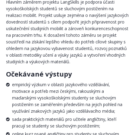
Hlavním záměrem projektu LangSkills je podpora účasti
vysokoškolských studentů se sluchovým postižením na
realizaci mobilit. Projekt usiluje zejména o navýšení jazykových
dovedností studentů s cílem podpořit jejich připravenost pro
uskutečnění studijních mobilit a zároveň konkurenceschopnost
na pracovním trhu. K dosažení tohoto záměru se projekt
soustředí na získání lepšího vhledu do potřeb cílové skupiny s
ohledem na jazykovou vybavenost studentů, rozvoj poznatků
v oblasti metodiky učení a výuky jazyků a vytvoření vhodných
studijních a výukových materiálů.
Očekávané výstupy
empirický výzkum v oblasti jazykového vzdělávání,
motivace a potřeb mezi českými, rakouskými a
maďarskými vysokoškolskými studenty se sluchovým
postižením se zaměřením především na jejich pohled na
využívání znakových jazyků jako vzdělávacího média;
sada praktických materiálů pro učitele angličtiny, kteří
pracují se studenty se sluchovým postižením;
online kurz psané angličtiny pro studenty se sluchovým