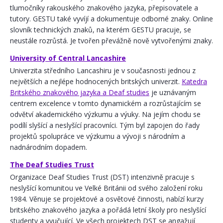
tlumočníky rakouského znakového jazyka, přepisovatele a
tutory. GESTU také vyvíjí a dokumentuje odborné znaky. Online
slovník technických znaků, na kterém GESTU pracuje, se
neustále rozrůstá. Je tvořen převážně nově vytvořenými znaky.
University of Central Lancashire
Univerzita středního Lancashiru je v současnosti jednou z
největších a nejlépe hodnocených britských univerzit.
Katedra
Britského znakového jazyka a Deaf studies
je uznávaným
centrem excelence v tomto dynamickém a rozrůstajícím se
odvětví akademického výzkumu a výuky. Na jejím chodu se
podílí slyšící a neslyšící pracovníci. Tým byl zapojen do řady
projektů spolupráce ve výzkumu a vývoji s národním a
nadnárodním dopadem.
The Deaf Studies Trust
Organizace Deaf Studies Trust (DST) intenzivně pracuje s
neslyšící komunitou ve Velké Británii od svého založení roku
1984. Věnuje se projektové a osvětové činnosti, nabízí kurzy
britského znakového jazyka a pořádá letní školy pro neslyšící
studenty a vyučující. Ve všech projektech DST se angažují