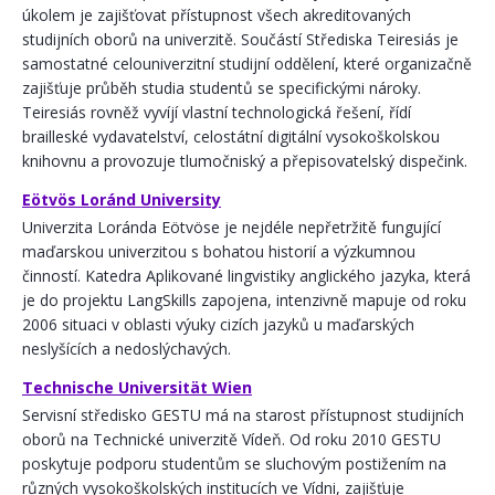
úkolem je zajišťovat přístupnost všech akreditovaných
studijních oborů na univerzitě. Součástí Střediska Teiresiás je
samostatné celouniverzitní studijní oddělení, které organizačně
zajišťuje průběh studia studentů se specifickými nároky.
Teiresiás rovněž vyvíjí vlastní technologická řešení, řídí
brailleské vydavatelství, celostátní digitální vysokoškolskou
knihovnu a provozuje tlumočniský a přepisovatelský dispečink.
Eötvös Loránd University
Univerzita Loránda Eötvöse je nejdéle nepřetržitě fungující
maďarskou univerzitou s bohatou historií a výzkumnou
činností. Katedra Aplikované lingvistiky anglického jazyka, která
je do projektu LangSkills zapojena, intenzivně mapuje od roku
2006 situaci v oblasti výuky cizích jazyků u maďarských
neslyšících a nedoslýchavých.
Technische Universität Wien
Servisní středisko GESTU má na starost přístupnost studijních
oborů na Technické univerzitě Vídeň. Od roku 2010 GESTU
poskytuje podporu studentům se sluchovým postižením na
různých vysokoškolských institucích ve Vídni, zajišťuje