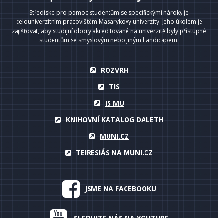
Středisko pro pomoc studentům se specifickými nároky je
celouniverzitním pracovištěm Masarykovy univerzity. Jeho úkolem je
zajišťovat, aby studijní obory akreditované na univerzitě byly přístupné
studentům se smyslovým nebo jiným handicapem.
ROZVRH
TIS
IS MU
KNIHOVNÍ KATALOG DALETH
MUNI.CZ
TEIRESIÁS NA MUNI.CZ
JSME NA FACEBOOKU
SLEDUJTE NÁS NA YOUTUBE