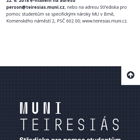
22. 6. 2018 e-mailem na adresu
person@teiresias.muni.cz
, nebo na adresu Střediska pro
pomoc studentům se specifickými nároky MU v Brně,
Komenského náměstí 2, PSČ 602 00; www.teiresias.muni.cz.