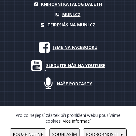
KNIHOVNÍ KATALOG DALETH
MUNI.CZ
TEIRESIÁS NA MUNI.CZ
JSME NA FACEBOOKU
SLEDUJTE NÁS NA YOUTUBE
NAŠE PODCASTY
Pro co nejlepší zážitek při prohlížení webu používáme
cookies.
Více informací
© 2000–2018 Masarykova univerzita, Teiresiás, všechna práva
vyhrazena
POUZE NUTNÉ
SOUHLASÍM
PODROBNOSTI