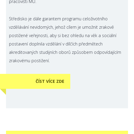
pracovišti MU.
Středisko je dále garantem programu celoživotního
vzdělávání nevidomých, jehož cílem je umožnit zrakově
postižené veřejnosti, aby si bez ohledu na věk a sociální
postavení doplnila vzdělání v dílčích předmětech
akreditovaných studijních oborů způsobem odpovídajícím
zrakovému postižení.
ČÍST VÍCE ZDE