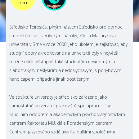
TEXT
Středisko Teiresiás, plným názvem Středisko pro pomoc
studentům se specifickými nároky, zřídila Masarykova
univerzita v Brně v roce 2000. Jeho úkolem je zajišťovat, aby
studijní obory akreditované na univerzitě byly v největší
možné míře přístupné také studentům nevidomým a
slabozrakým, neslyšícím a nedoslýchavým, s pohybovým
handicapem, případně jinak postiženým.
Ve struktuře univerzity je středisko zařazeno jako
samostatné univerzitní pracoviště spolupracující se
Studijním odborem a Akademickým psychodiagnostickým
centrem Rektorátu MU, dále Poradenským centrem,
Centrem jazykového vzdělávání a dalšími společnými