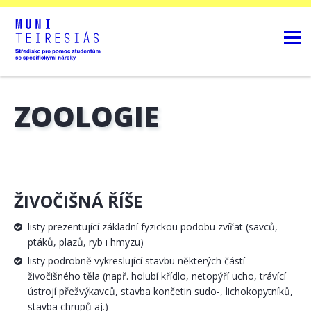
ZOOLOGIE
ŽIVOČIŠNÁ ŘÍŠE
listy prezentující základní fyzickou podobu zvířat (savců,
ptáků, plazů, ryb i hmyzu)
listy podrobně vykreslující stavbu některých částí
živočišného těla (např. holubí křídlo, netopýří ucho, trávící
ústrojí přežvýkavců, stavba končetin sudo-, lichokopytníků,
stavba chrupů aj.)