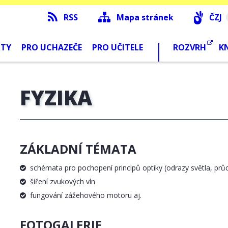
RSS
Mapa stránek
ČZJ
NTY
PRO UCHAZEČE
PRO UČITELE
ROZVRH
K
FYZIKA
ZÁKLADNÍ TÉMATA
schémata pro pochopení principů optiky (odrazy světla, pr
šíření zvukových vln
fungování zážehového motoru aj.
FOTOGALERIE