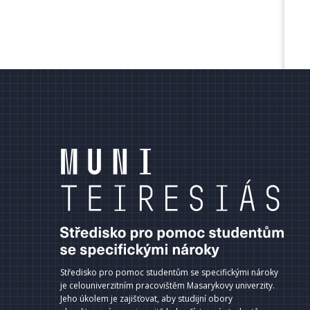
terní
dkazy
ápatí
Středisko pro pomoc studentům se specifickými nároky
je celouniverzitním pracovištěm Masarykovy univerzity.
Jeho úkolem je zajišťovat, aby studijní obory