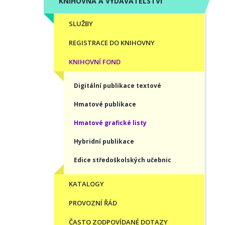
KNIHOVNA A VYDAVATELSTVÍ
SLUŽBY
REGISTRACE DO KNIHOVNY
KNIHOVNÍ FOND
Digitální publikace textové
Hmatové publikace
Hmatové grafické listy
Hybridní publikace
Edice středoškolských učebnic
KATALOGY
PROVOZNÍ ŘÁD
ČASTO ZODPOVÍDANÉ DOTAZY