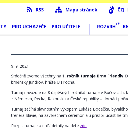
RSS
Mapa stránek
ČZJ
NTY
PRO UCHAZEČE
PRO UČITELE
ROZVRH
K
9. 9. 2021
Srdečně zveme všechny na
1. ročník turnaje Brno Friendly 
brněnský Jundrov, hřiště U Hrocha.
Turnaj navazuje na 8 úspěšných ročníků turnaje v Bučovicích, 
z Německa, Řecka, Rakouska a České republiky – domácí pořa
Turnaj začíná slavnostním výkopem Lukáše Bodečka, bývalého p
trenéra Slavie, na závěrečném ceremoniálu přislíbil účast hejt
Rozpis turnaje a další detaily najdete
zde
.