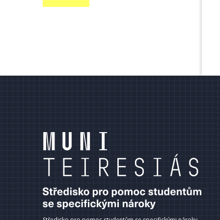
terní
dkazy
ápatí
Středisko pro pomoc studentům se specifickými nároky