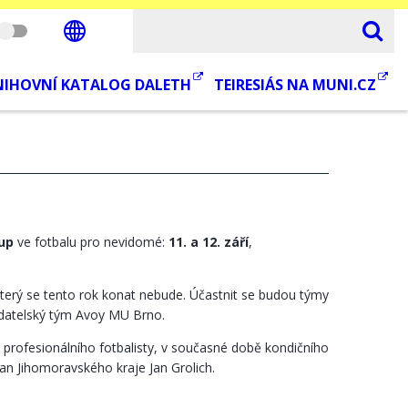
NIHOVNÍ KATALOG DALETH
TEIRESIÁS NA MUNI.CZ
Cup
ve fotbalu pro nevidomé:
11. a 12. září
,
který se tento rok konat nebude. Účastnit se budou týmy
datelský tým Avoy MU Brno.
rofesionálního fotbalisty, v současné době kondičního
man Jihomoravského kraje Jan Grolich.