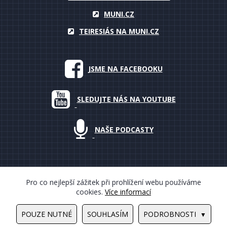
MUNI.CZ
TEIRESIÁS NA MUNI.CZ
JSME NA FACEBOOKU
SLEDUJTE NÁS NA YOUTUBE
NAŠE PODCASTY
Pro co nejlepší zážitek při prohlížení webu používáme
cookies.
Více informací
© 2000–2018 Masarykova univerzita, Teiresiás, všechna práva
vyhrazena
POUZE NUTNÉ
SOUHLASÍM
PODROBNOSTI
Design by
Ondrej Hauser
/
Tvorba www stránek
PUXdesign