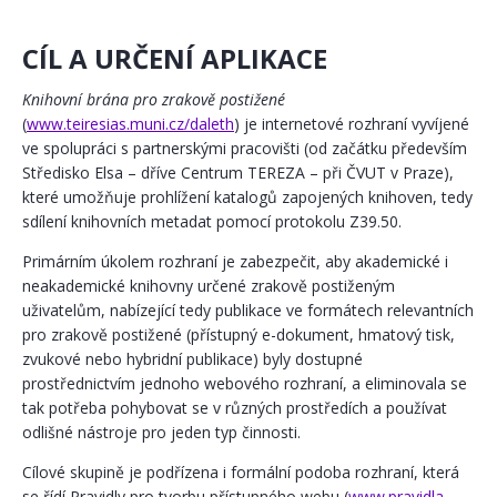
CÍL A URČENÍ APLIKACE
Knihovní brána pro zrakově postižené
(
www.teiresias.muni.cz/daleth
) je internetové rozhraní vyvíjené
ve spolupráci s partnerskými pracovišti (od začátku především
Středisko Elsa – dříve Centrum TEREZA – při ČVUT v Praze),
které umožňuje prohlížení katalogů zapojených knihoven, tedy
sdílení knihovních metadat pomocí protokolu Z39.50.
Primárním úkolem rozhraní je zabezpečit, aby akademické i
neakademické knihovny určené zrakově postiženým
uživatelům, nabízející tedy publikace ve formátech relevantních
pro zrakově postižené (přístupný e-dokument, hmatový tisk,
zvukové nebo hybridní publikace) byly dostupné
prostřednictvím jednoho webového rozhraní, a eliminovala se
tak potřeba pohybovat se v různých prostředích a používat
odlišné nástroje pro jeden typ činnosti.
Cílové skupině je podřízena i formální podoba rozhraní, která
se řídí Pravidly pro tvorbu přístupného webu (
www.pravidla-