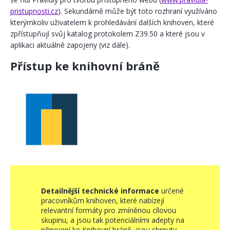
pristupnosti.cz
). Sekundárně může být toto rozhraní využíváno
kterýmkoliv uživatelem k prohledávání dalších knihoven, které
zpřístupňují svůj katalog protokolem Z39.50 a které jsou v
aplikaci aktuálně zapojeny (viz dále).
Přístup ke knihovní bráně
Detailnější technické informace
určené
pracovníkům knihoven, které nabízejí
relevantní formáty pro zmíněnou cílovou
skupinu, a jsou tak potenciálními adepty na
připojení ke Knihovní bráně, jsou shrnuty