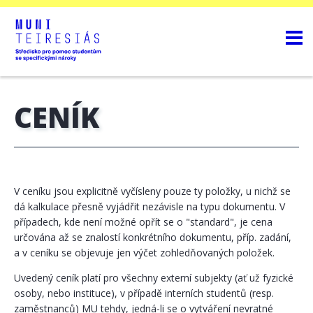
CENÍK
V ceníku jsou explicitně vyčísleny pouze ty položky, u nichž se
dá kalkulace přesně vyjádřit nezávisle na typu dokumentu. V
případech, kde není možné opřít se o "standard", je cena
určována až se znalostí konkrétního dokumentu, příp. zadání,
a v ceníku se objevuje jen výčet zohledňovaných položek.
Uvedený ceník platí pro všechny externí subjekty (ať už fyzické
osoby, nebo instituce), v případě interních studentů (resp.
zaměstnanců) MU tehdy, jedná-li se o vytváření nevratné